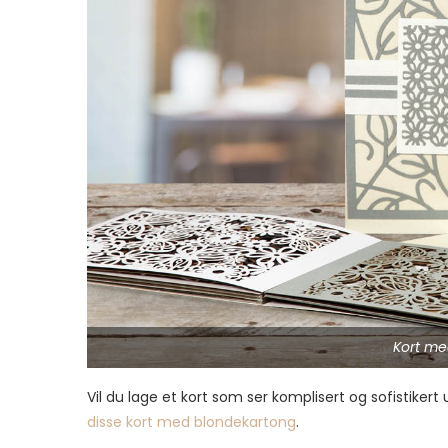
Kort me
Vil du lage et kort som ser komplisert og sofistiker
disse kort med blondekartong
.