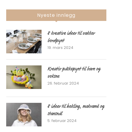
Nyeste innlegg
8 kreative ideer til vakker
bordpynt
19. mars 2024
Kreativ påskepynt til barn og
voksne
26. februar 2024
8 ideer til hekling, makramè og
stansnål
5. februar 2024