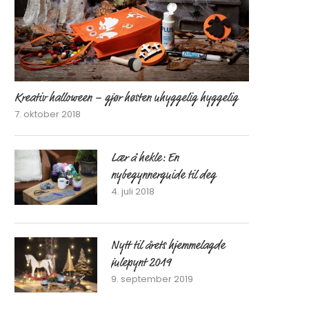
Kreativ halloween – gjør høsten uhyggelig hyggelig
7. oktober 2018
Lær å hekle: En
nybegynnerguide til deg
4. juli 2018
Nytt til årets hjemmelagde
julepynt 2019
9. september 2019