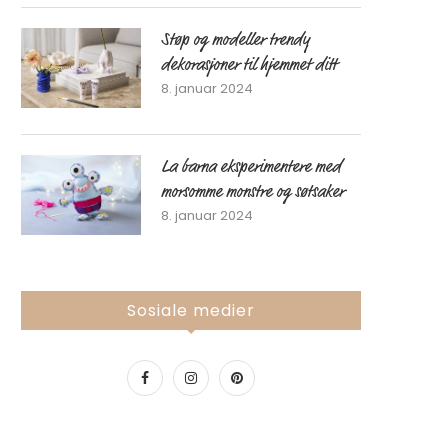
Støp og modeller trendy
dekorasjoner til hjemmet ditt
8. januar 2024
La barna eksperimentere med
morsomme monstre og søtsaker
8. januar 2024
Sosiale medier