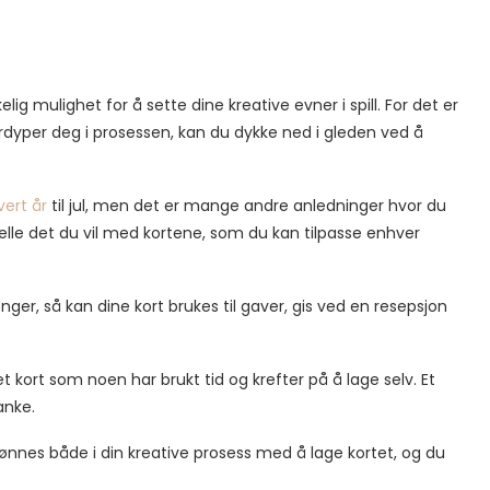
lig mulighet for å sette dine kreative evner i spill. For det er
dyper deg i prosessen, kan du dykke ned i gleden ved å
vert år
til jul, men det er mange andre anledninger hvor du
lle det du vil med kortene, som du kan tilpasse enhver
er, så kan dine kort brukes til gaver, gis ved en resepsjon
t kort som noen har brukt tid og krefter på å lage selv. Et
anke.
lønnes både i din kreative prosess med å lage kortet, og du