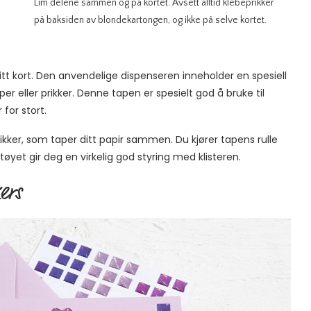
Lim delene sammen og på kortet. Avsett alltid klebeprikker
på baksiden av blondekartongen, og ikke på selve kortet.
itt kort. Den anvendelige dispenseren inneholder en spesiell
r eller prikker. Denne tapen er spesielt god å bruke til
for stort.
ker, som taper ditt papir sammen. Du kjører tapens rulle
ktøyet gir deg en virkelig god styring med klisteren.
ers