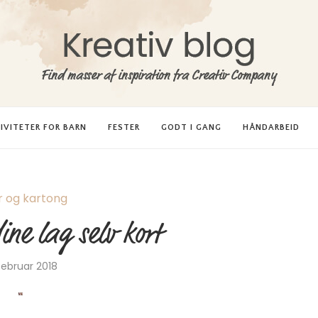
IVITETER FOR BARN
FESTER
GODT I GANG
HÅNDARBEID
r og kartong
dine lag selv kort
 februar 2018