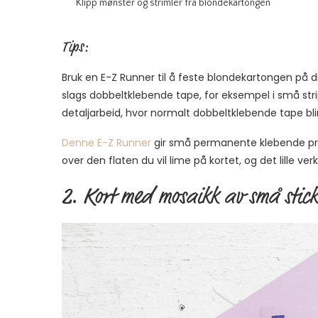
Klipp mønster og strimler fra blondekartongen
Tips:
Bruk en E-Z Runner til å feste blondekartongen på d
slags dobbeltklebende tape, for eksempel i små stripe
detaljarbeid, hvor normalt dobbeltklebende tape blir 
Denne E-Z Runner
gir små permanente klebende prik
over den flaten du vil lime på kortet, og det lille ver
2. Kort med mosaikk av små stick