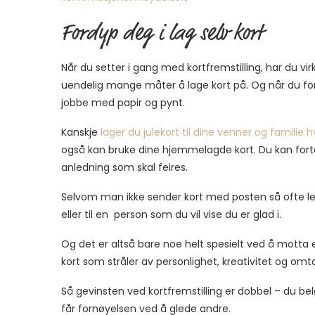
Fordyp deg i lag selv kort
Når du setter i gang med kortfremstilling, har du virke
uendelig mange måter å lage kort på. Og når du for
jobbe med papir og pynt.
Kanskje
lager du julekort til dine venner og familie h
også kan bruke dine hjemmelagde kort. Du kan forte
anledning som skal feires.
Selvom man ikke sender kort med posten så ofte leng
eller til en person som du vil vise du er glad i.
Og det er altså bare noe helt spesielt ved å motta e
kort som stråler av personlighet, kreativitet og omt
Så gevinsten ved kortfremstilling er dobbel – du be
får fornøyelsen ved å glede andre.