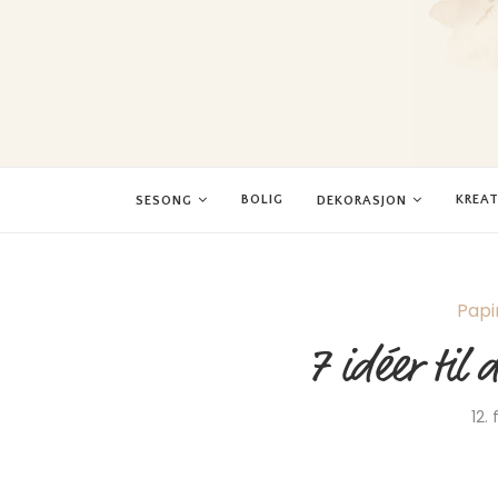
BOLIG
KREAT
SESONG
DEKORASJON
Papi
7 idéer til 
12.