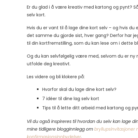
Er du glad i å være kreativ med kartong og pynt? Så 
selv kort.
Hvis du er vant til å lage dine kort selv – og hvis 
det samme du gjorde sist, hver gang? Derfor har j
til din kortfremstilling, som du kan lese om i dette 
Og du kan selvfølgelig være med, selvom du er ny nå
utfolde deg kreativt.
Les videre og bli klokere på:
Hvorfor skal du lage dine kort selv?
7 idéer til dine lag selv kort
Tips til å lette ditt arbeid med kartong og py
Vil du også inspireres til hvordan du selv kan lage di
mine tidligere blogginnlegg om
bryllupsinvitasjoner
konfirmasjonsinnbydelser
.