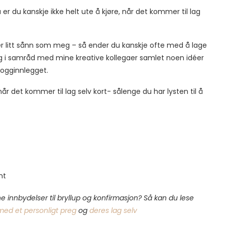
er du kanskje ikke helt ute å kjøre, når det kommer til lag
du er litt sånn som meg – så ender du kanskje ofte med å lage
eg i samråd med mine kreative kollegaer samlet noen idéer
blogginnlegget.
r det kommer til lag selv kort- sålenge du har lysten til å
nt
ne innbydelser til bryllup og konfirmasjon? Så kan du lese
 med et personligt preg
og
deres lag selv