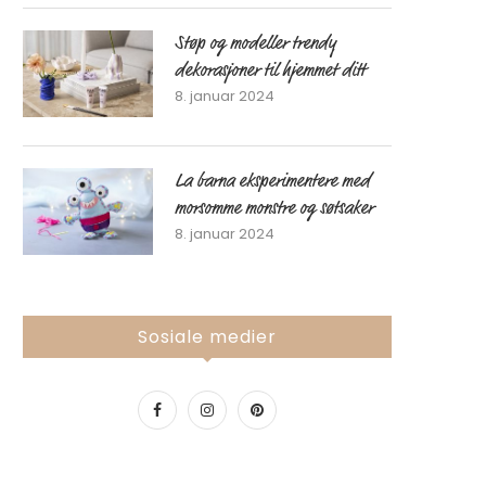
Støp og modeller trendy
dekorasjoner til hjemmet ditt
8. januar 2024
La barna eksperimentere med
morsomme monstre og søtsaker
8. januar 2024
Sosiale medier