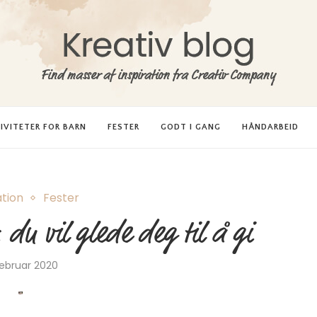
IVITETER FOR BARN
FESTER
GODT I GANG
HÅNDARBEID
tion
Fester
 du vil glede deg til å gi
februar 2020