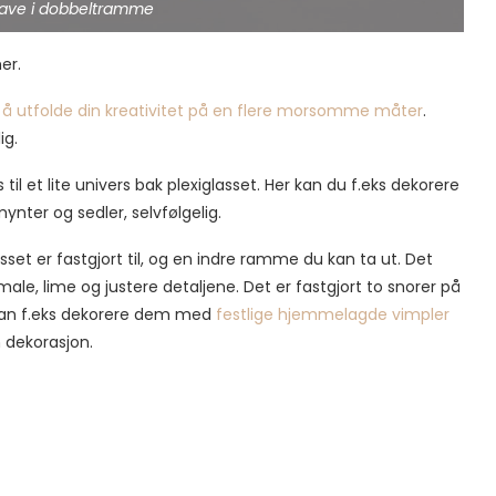
ave i dobbeltramme
er.
å utfolde din kreativitet på en flere morsomme måter
.
ig.
 til et lite univers bak plexiglasset. Her kan du f.eks dekorere
nter og sedler, selvfølgelig.
t er fastgjort til, og en indre ramme du kan ta ut. Det
male, lime og justere detaljene. Det er fastgjort to snorer på
kan f.eks dekorere dem med
festlige hjemmelagde vimpler
n dekorasjon.