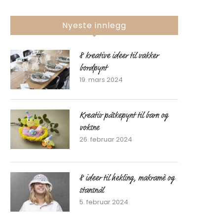
Nyeste innlegg
8 kreative ideer til vakker
bordpynt
19. mars 2024
Kreativ påskepynt til barn og
voksne
26. februar 2024
8 ideer til hekling, makramè og
stansnål
5. februar 2024