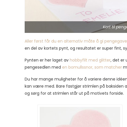
Kort til pen
Aller først får du en alternativ måte å gi pengegaver 
en del av kortets pynt, og resultatet er super fint, s
Pynten er her laget av
hobbyfilt med glitter
, det e
pengesedlen med
en bomullssnor, som matcher
me
Du har mange muligheter for å variere denne idée
kan være med. Bare fastgjør strimlen på baksiden 
og sørg for at strimlen står ut på motivets forside.