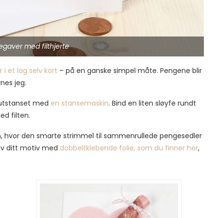
gegaver med filthjerte
i et lag selv kort
– på en ganske simpel måte. Pengene blir
ynes jeg.
r utstanset med
en stansemaskin
. Bind en liten sløyfe rundt
d filten.
n, hvor den smarte strimmel til sammenrullede pengesedler
av ditt motiv med
dobbeltklebende folie, som du finner her
,