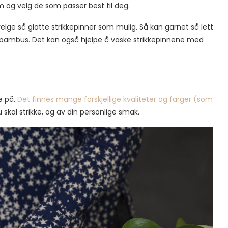
m og velg de som passer best til deg.
elge så glatte strikkepinner som mulig. Så kan garnet så lett
tt bambus. Det kan også hjelpe å vaske strikkepinnene med
re på.
Det finnes mange forskjellige kvaliteter og farger (som
 skal strikke, og av din personlige smak.