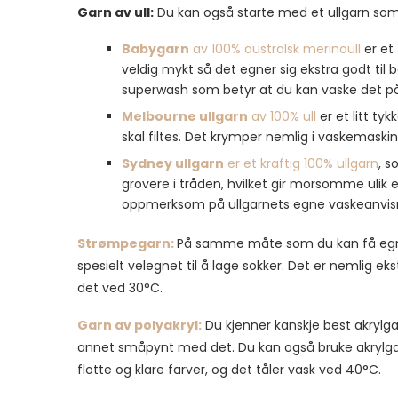
Garn av ull:
Du kan også starte med et ullgarn som
Babygarn
av 100% australsk merinoull
er et 
veldig mykt så det egner sig ekstra godt til
superwash som betyr at du kan vaske det på
Melbourne ullgarn
av 100% ull
er et litt ty
skal filtes. Det krymper nemlig i vaskemaskine
Sydney ullgarn
er et kraftig 100% ullgarn
, s
grovere i tråden, hvilket gir morsomme ulik e
oppmerksom på ullgarnets egne vaskeanvisn
Strømpegarn:
På samme måte som du kan få egn
spesielt velegnet til å lage sokker. Det er nemlig eks
det ved 30°C.
Garn av polyakryl:
Du kjenner kanskje best akrylg
annet småpynt med det. Du kan også bruke akrylgarn
flotte og klare farver, og det tåler vask ved 40°C.