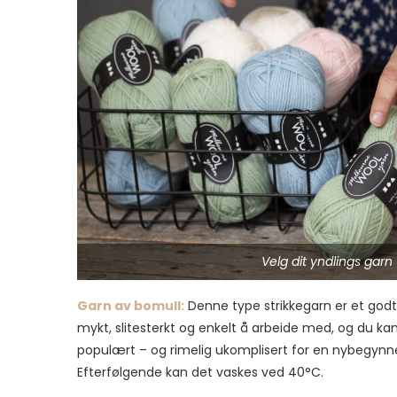
Velg dit yndlings garn
Garn av bomull:
Denne type strikkegarn er et god
mykt, slitesterkt og enkelt å arbeide med, og du kan 
populært – og rimelig ukomplisert for en nybegynner
Efterfølgende kan det vaskes ved 40°C.