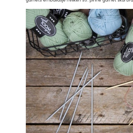
garnets emballasje hvilken str. pinne garnet skal b