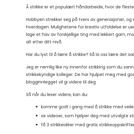
Å strikke er et populært håndarbeide, hvor de fles
Hobbyen strekker seg på tvers av generasjoner, og 
hverdagen. Mulighetene for kreativ utfoldelse er ue
lage et hav av forskjellige ting med lekkert garn, 
alt etter ditt nivå.
Har du lyst til å lære å strikke? Så la oss lære det 
Jeg er nemlig like ny innenfor strikking som du sann
strikkekyndige kolleger. De har hjulpet meg med god
blogginnlegget vil gi videre til deg.
Så når du leser videre, kan du:
komme godt i gang med å strikke med veiled
se videoer, som hjelper deg med utvalgte str
få 3 strikkeidéer med gratis strikkeoppskrift