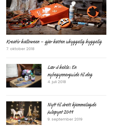
Kreativ halloween – gjør høsten uhyggelig hyggelig
7. oktober 2018
Lær å hekle: En
nybegynnerguide til deg
4. juli 2018
Nytt til årets hjemmelagde
julepynt 2019
9. september 2019