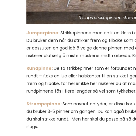
3 slags strikkepinner: str
Jumperpinne:
Strikkepinnene med en liten kloss i
Du bruker dem når du strikker frem og tilbake som du
er dessuten en god idé å velge denne pinnen med den
risikerer plutselig å miste maskene midt i arbeide. 
Rundpinne:
De to strikkepinner som er forbundet m
rundt – f.eks en lue eller halskanter til en strikket 
frem og tilbake, for heller ikke her risikerer du at
rundpinnene fås i flere lengder så vel som tykkelser
Strømpepinne:
Som navnet antyder, er disse korte 
du bruker 3-5 pinner om gangen. Du kan også bruke 
du skal strikke rundt. Men her skal du passe på så
slags.