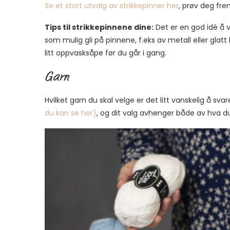
Se et stort utvalg av strikkepinner her
, prøv deg fre
Tips til strikkepinnene dine:
Det er en god idé å v
som mulig gli på pinnene, f.eks av metall eller gla
litt oppvasksåpe før du går i gang.
Garn
Hvilket garn du skal velge er det litt vanskelig å sva
du kan se her)
, og dit valg avhenger både av hva du