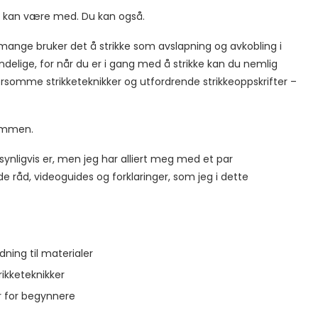
te kan være med. Du kan også.
mange bruker det å strikke som avslapning og avkobling i
ndelige, for når du er i gang med å strikke kan du nemlig
morsomme strikketeknikker og utfordrende strikkeoppskrifter –
sammen.
synligvis er, men jeg har alliert meg med et par
e råd, videoguides og forklaringer, som jeg i dette
ning til materialer
ikketeknikker
er for begynnere