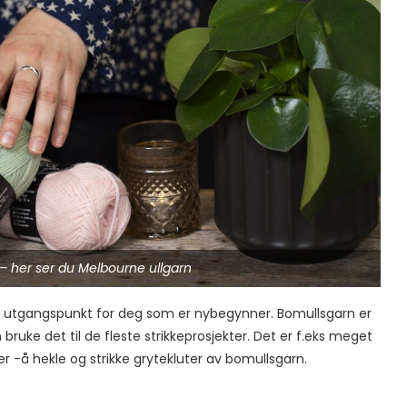
 – her ser du Melbourne ullgarn
t utgangspunkt for deg som er nybegynner. Bomullsgarn er
bruke det til de fleste strikkeprosjekter. Det er f.eks meget
 -å hekle og strikke grytekluter av bomullsgarn.