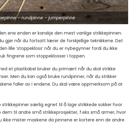
ømpepinne – rundpinne – jumperpinne
 den ene enden er kanskje den mest vanlige strikkepinnen.
 gjør når du fortsatt lærer de forskjellige teknikkene. Det
 lille ‘stoppekloss’ når du er nybegynner fordi du ikke
Bruk fingrene som stoppeklosser i toppen.
ed et plastkabel bruker du primært når du skal strikke
genser. Men du kan også bruke rundpinner, når du strikker
 maskene faller av i endene. Du skal være oppmerksom på at
.
strikkepinner særlig egnet til å lage strikkede sokker hvor
dem til andre små strikkeprosjekter, f.eks små armer, hvor
 du ikke mister maskene da pinnene er kortere enn de andre