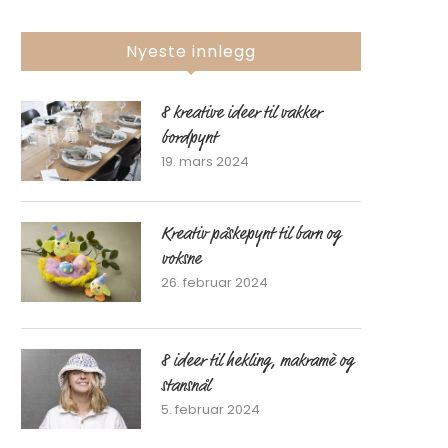
Nyeste innlegg
8 kreative ideer til vakker
bordpynt
19. mars 2024
Kreativ påskepynt til barn og
voksne
26. februar 2024
8 ideer til hekling, makramè og
stansnål
5. februar 2024