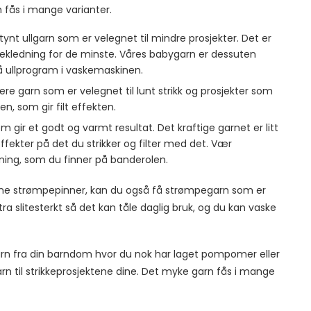
 fås i mange varianter.
tynt ullgarn som er velegnet til mindre prosjekter. Det er
 bekledning for de minste. Våres babygarn er dessuten
 ullprogram i vaskemaskinen.
kkere garn som er velegnet til lunt strikk og prosjekter som
n, som gir filt effekten.
om gir et godt og varmt resultat. Det kraftige garnet er litt
ffekter på det du strikker og filter med det. Vær
ing, som du finner på banderolen.
e strømpepinner, kan du også få strømpegarn som er
tra slitesterkt så det kan tåle daglig bruk, og du kan vaske
arn fra din barndom hvor du nok har laget pompomer eller
 til strikkeprosjektene dine. Det myke garn fås i mange