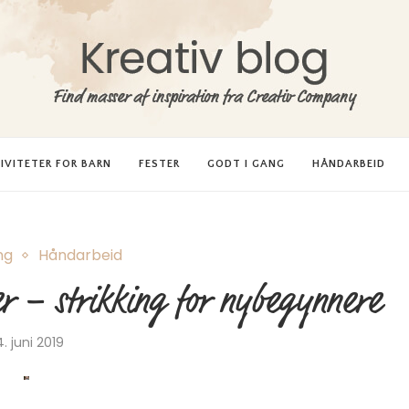
IVITETER FOR BARN
FESTER
GODT I GANG
HÅNDARBEID
ng
Håndarbeid
r – strikking for nybegynnere
4. juni 2019