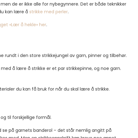
, men de er ikke alle for nybegynnere. Det er både teknikker
 du kan lære å
strikke med perler
.
get «Lær å hekle» her
.
 rundt i den store strikkejungel av garn, pinner og tilbehør.
 med å lære å strikke er et par strikkepinne, og noe garn.
ialer du kan få bruk for når du skal lære å strikke.
og til forskjellige formål.
tid se på garnets banderol – det står nemlig angitt på