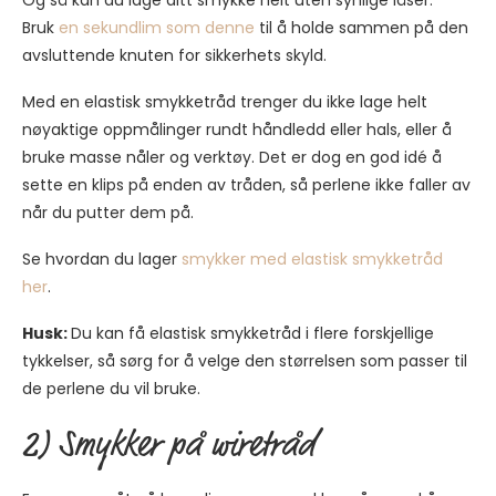
Og så kan du lage ditt smykke helt uten synlige låser.
Bruk
en sekundlim som denne
til å holde sammen på den
avsluttende knuten for sikkerhets skyld.
Med en elastisk smykketråd trenger du ikke lage helt
nøyaktige oppmålinger rundt håndledd eller hals, eller å
bruke masse nåler og verktøy. Det er dog en god idé å
sette en klips på enden av tråden, så perlene ikke faller av
når du putter dem på.
Se hvordan du lager
smykker med elastisk smykketråd
her
.
Husk:
Du kan få elastisk smykketråd i flere forskjellige
tykkelser, så sørg for å velge den størrelsen som passer til
de perlene du vil bruke.
2) Smykker på wiretråd