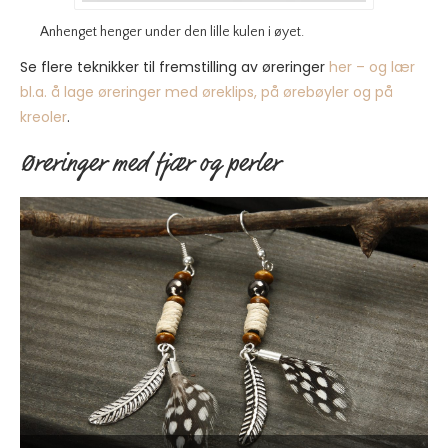
Anhenget henger under den lille kulen i øyet.
Se flere teknikker til fremstilling av øreringer
her – og lær
bl.a. å lage øreringer med øreklips, på ørebøyler og på
kreoler
.
Øreringer med fjær og perler