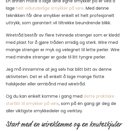
En annen måte å lage dine egne smykker på er ved å
lage
helt vidunderlige smykker på wire
. Med denne
teknikken får dine smykker enkelt et helt profesjonelt
uttrykk, som garantert vil tiltrekke beundrende blikk.
Wiretråd består av flere tvinnede strenger som er kledd
med plast for å gjøre tråden smidig og sterk. Wire med
mange strenger er myk og velegnet til lette perler. Wire
med mindre strenger er gode til litt tyngre perler.
Jeg må innrømme at jeg selv har blitt bitt av denne
aktiviteten. Det er så enkelt å lage mange flotte
halskjeder eller armbånd med wiretråd.
Og du kan enkelt komme i gang med
dette praktiske
startkit til smykker på wire
, som på én gang gir deg de
aller viktigste smykkedeler og verktøy.
Start med en wireklemme og en knuteskjuler