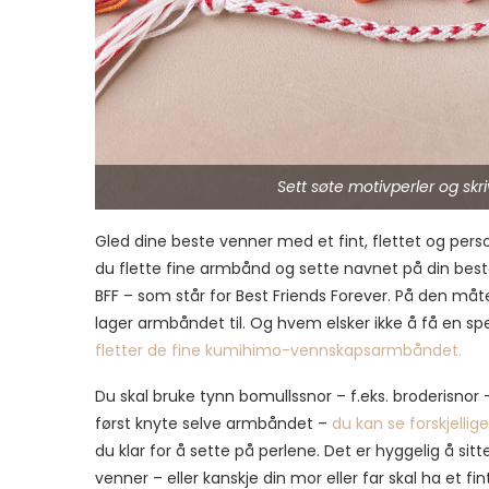
Sett søte motivperler og sk
Gled dine beste venner med et fint, flettet og pe
du flette fine armbånd og sette navnet på din beste
BFF – som står for Best Friends Forever. På den m
lager armbåndet til. Og hvem elsker ikke å få en sp
fletter de fine kumihimo-vennskapsarmbåndet.
Du skal bruke tynn bomullssnor – f.eks. broderisnor – 
først knyte selve armbåndet –
du kan se forskjellig
du klar for å sette på perlene. Det er hyggelig å sit
venner – eller kanskje din mor eller far skal ha et 