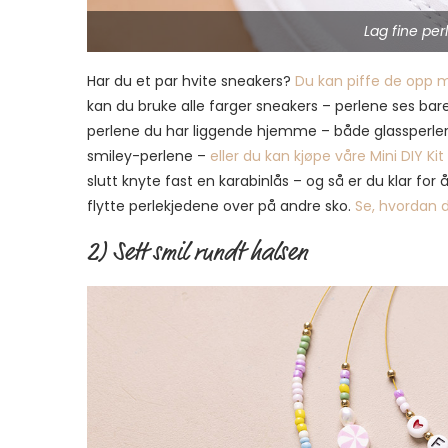
Lag fine per
Har du et par hvite sneakers?
Du kan piffe de opp m
kan du bruke alle farger sneakers – perlene ses bare
perlene du har liggende hjemme – både glassperler,
smiley-perlene –
eller du kan kjøpe våre Mini DIY Kit
slutt knyte fast en karabinlås – og så er du klar for
flytte perlekjedene over på andre sko.
Se, hvordan d
2) Sett smil rundt halsen