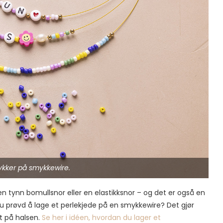
ykker på smykkewire.
en tynn bomullsnor eller en elastikksnor – og det er også en
u prøvd å lage et perlekjede på en smykkewire? Det gjør
ut på halsen.
Se her i idéen, hvordan du lager et