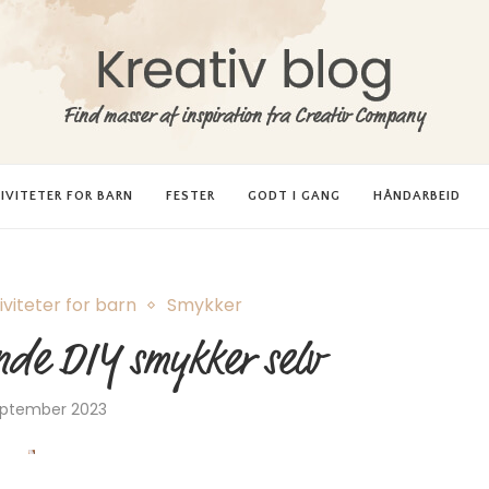
IVITETER FOR BARN
FESTER
GODT I GANG
HÅNDARBEID
iviteter for barn
Smykker
nde DIY smykker selv
eptember 2023