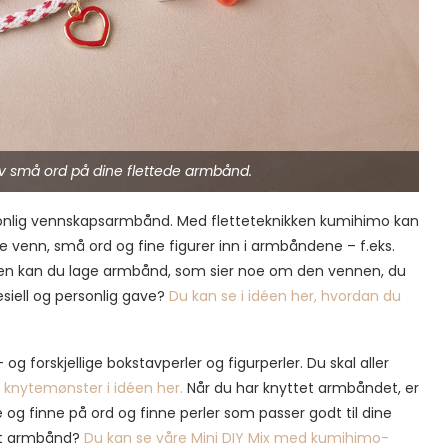
riv små ord på dine flettede armbånd.
rsonlig vennskapsarmbånd. Med fletteteknikken kumihimo kan
 venn, små ord og fine figurer inn i armbåndene – f.eks.
åten kan du lage armbånd, som sier noe om den vennen, du
esiell og personlig gave?
Du kan se i idéen her, hvordan du
og forskjellige bokstavperler og figurperler. Du skal aller
e knytemønster i idéen her.
Når du har knyttet armbåndet, er
te og finne på ord og finne perler som passer godt til dine
fint armbånd?
Du kan se våre Mini DIY Mix med kumihimo-