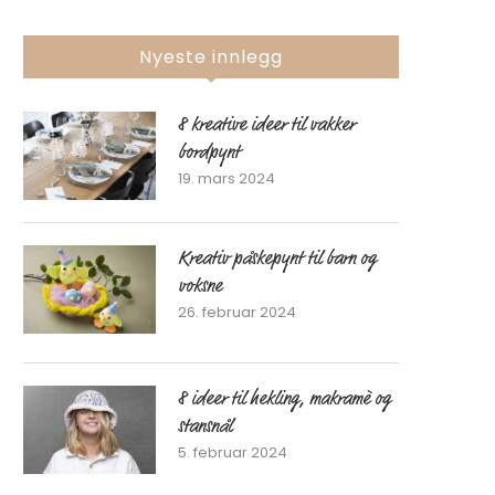
Nyeste innlegg
8 kreative ideer til vakker
bordpynt
19. mars 2024
Kreativ påskepynt til barn og
voksne
26. februar 2024
8 ideer til hekling, makramè og
stansnål
5. februar 2024