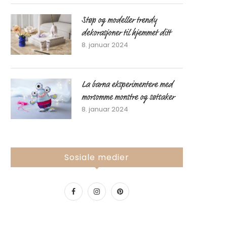
Støp og modeller trendy
dekorasjoner til hjemmet ditt
8. januar 2024
La barna eksperimentere med
morsomme monstre og søtsaker
8. januar 2024
Sosiale medier