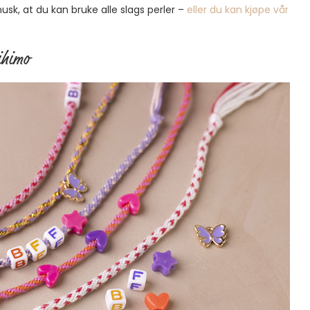
usk, at du kan bruke alle slags perler –
eller du kan kjøpe vår
ihimo