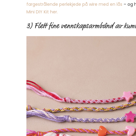
fargestrålende perlekjede på wire med en lås
– og h
Mini DIY Kit her.
3) Flett fine vennskapsarmbånd av kum